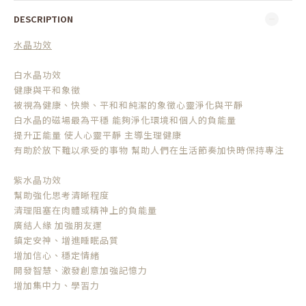
DESCRIPTION
水晶功效
白水晶功效
健康與平和象徵
被視為健康、快樂、平和和純潔的象徵心靈淨化與平靜
白水晶的磁場最為平穩 能夠淨化環境和個人的負能量
提升正能量 使人心靈平靜 主導生理健康
有助於放下難以承受的事物 幫助人們在生活節奏加快時保持專注
紫水晶功效
幫助強化思考清晰程度
清理阻塞在肉體或精神上的負能量
廣結人緣 加強朋友運
鎮定安神、增進睡眠品質
增加信心、穩定情緒
開發智慧、激發創意加強記憶力
增加集中力、學習力