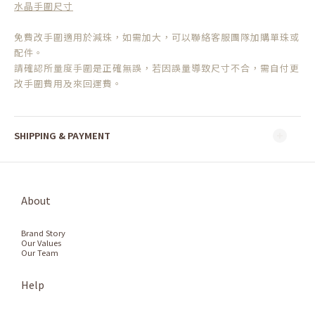
水晶手圍尺寸
免費改手圍適用於減珠，如需加大，可以聯絡客服團隊加購單珠或
配件。
請確認所量度手圍是正確無誤，若因誤量導致尺寸不合，需自付更
改手圍費用及來回運費。
SHIPPING & PAYMENT
About
Brand Story
Our Values
Our Team
Help