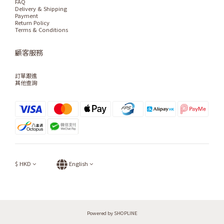
FAQ
Delivery & Shipping
Payment
Return Policy
Terms & Conditions
顧客服務
訂單跟進
其他查詢
$
HKD
English
Powered by SHOPLINE