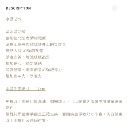
DESCRIPTION
水晶功效
紫水晶功效
幫助強化思考清晰程度
清理阻塞在肉體或精神上的負能量
廣結人緣 加強朋友運
鎮定安神、增進睡眠品質
增加信心、穩定情緒
開發智慧、激發創意加強記憶力
增加集中力、學習力
水晶手圍尺寸： 17cm
免費改手圍適用於減珠，如需加大，可以聯絡客服團隊加購單珠或
配件。
請確認所量度手圍是正確無誤，若因誤量導致尺寸不合，需自付更
改手圍費用及來回運費。