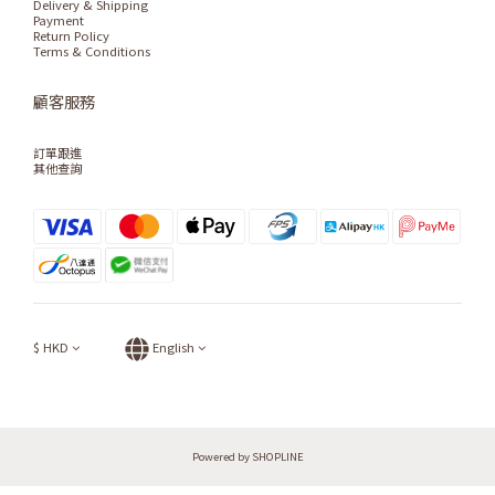
Delivery & Shipping
Payment
Return Policy
Terms & Conditions
顧客服務
訂單跟進
其他查詢
$
HKD
English
Powered by SHOPLINE