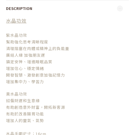
DESCRIPTION
水晶功效
紫水晶功效
幫助強化思考清晰程度
清理阻塞在肉體或精神上的負能量
廣結人緣 加強朋友運
鎮定安神、增進睡眠品質
增加信心、穩定情緒
開發智慧、激發創意加強記憶力
增加集中力、學習力
黃水晶功效
招偏財運和生意緣
有助創造意外財富，開拓新客源
有助於改善腸胃功能
增加人的靈氣、氣勢
水晶手圍尺寸：16cm