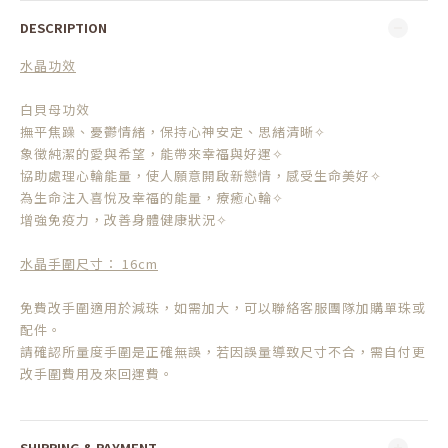
DESCRIPTION
水晶功效
白貝母功效
撫平焦躁、憂鬱情緒，保持心神安定、思緒清晰
✧
象徵純潔的愛與希望，能帶來幸福與好運
✧
協助處理心輪能量，使人願意開啟新戀情，感受生命美好
✧
為生命注入喜悅及幸福的能量，療癒心輪
✧
增強免疫力，改善身體健康狀況
✧
水晶手圍尺寸： 16cm
免費改手圍適用於減珠，如需加大，可以聯絡客服團隊加購單珠或
配件。
請確認所量度手圍是正確無誤，若因誤量導致尺寸不合，需自付更
改手圍費用及來回運費。
SHIPPING & PAYMENT