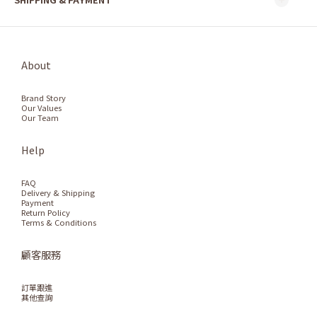
About
Brand Story
Our Values
Our Team
Help
FAQ
Delivery & Shipping
Payment
Return Policy
Terms & Conditions
顧客服務
訂單跟進
其他查詢