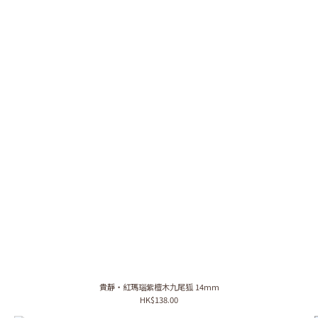
貴靜・紅瑪瑙紫檀木九尾狐 14mm
HK$138.00