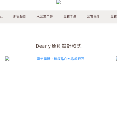
ll
消磁類別
水晶三用鏈
晶石手串
晶石擺件
晶石
Dear y 原創設計款式