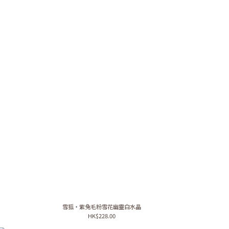
雪狐・紫兔毛粉雪花幽靈白水晶
HK$228.00