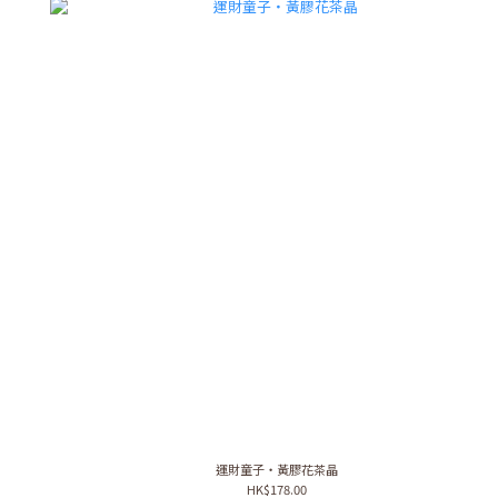
運財童子・黃膠花茶晶
HK$178.00