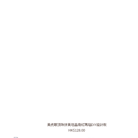
黃虎眼頂珠拼黃塔晶南紅瑪瑙DIY設計款
HK$128.00