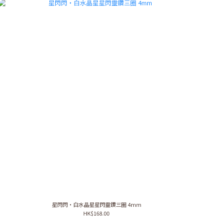
星閃閃・白水晶星星閃靈鑽三圈 4mm
HK$168.00