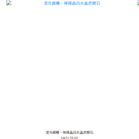
澄光晨曦・檸檬晶白水晶虎眼石
HK$178.00