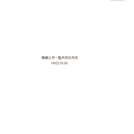
曉霧之月・藍月亮灰月亮
HK$178.00