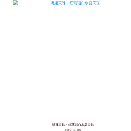
鴻運天珠・紅瑪瑙白水晶天珠
HK$198.00