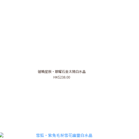
破曉星辰・銀曜石金太陽白水晶
HK$238.00