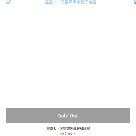
Sold Out
靈靈七・閃靈鑽黑金超紅幽靈
HK$198.00