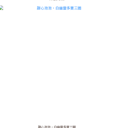
甜心泡泡・白幽靈多寶三圈