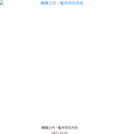
曉霧之月・藍月亮灰月亮
HK$178.00