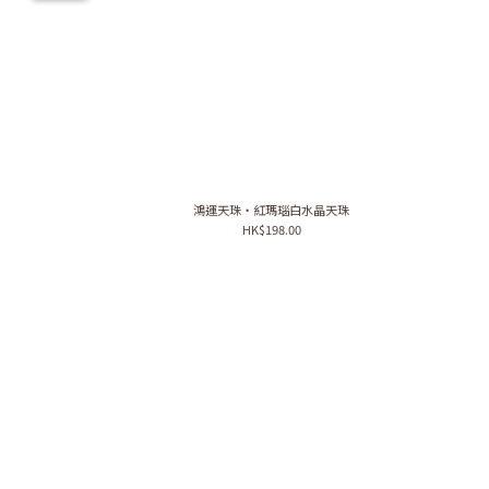
鴻運天珠・紅瑪瑙白水晶天珠
HK$198.00