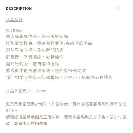
DESCRIPTION
水晶功效
紅紋石功效
增人緣和異性緣、帶來美好姻緣
增加愛情機會、療癒曾經受傷/失戀時的傷痛
幫助平復心情，盡快解開陰霾
解憂鬱、平衡情緒、心情愉快
提升行動力、增自信和衝勁
據說對中血液循環系統、癌症有舒緩功效
情侶相愛互送和一起佩戴時、心連心、持續到天長地久
水晶手圍尺寸： 17cm
免費改手圍適用於減珠，如需加大，可以聯絡客服團隊加購單珠或
配件。
請確認所量度手圍是正確無誤，若因誤量導致尺寸不合，需自付更
改手圍費用及來回運費。