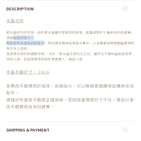
DESCRIPTION
水晶功效
紫水晶的功效眾多，由於紫水晶屬於智慧型的磁場，能量相對於七輪系統中的眉輪，
憑夠
加強記憶力、
幫助思考及增加記憶能力
，特別適合精神經常無法集中、以及需要長時間動腦費神的
學生及上班族，
為其帶來很好的調節作用。 另外，紫水晶也是社交之石，雖然它不像粉晶般直接帶
來的人緣，但經常佩帶有助於常遇貴人，廣結人緣
水晶手圍尺寸： 16cm
免費改手圍適用於減珠，如需加大，可以聯絡客服團隊加購單珠或
配件。
請確認所量度手圍是正確無誤，若因誤量導致尺寸不合，需自付更
改手圍費用及來回運費。
SHIPPING & PAYMENT