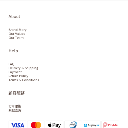
About
Brand Story
Our Values
Our Team
Help
FAQ
Delivery & Shipping
Payment
Return Policy
Terms & Conditions
顧客服務
訂單跟進
其他查詢