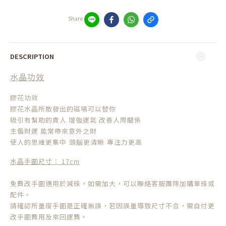
Share
DESCRIPTION
水晶功效
膠花功效
膠花水晶所散發出的磁場可以替你
吸引有幫助的貴人 增強運氣 改善人際關係
主偏財運 能常帶來意外之財
使人的思維更集中
頭腦更清晰
專注力更高
水晶手圍尺寸： 17cm
免費改手圍適用於減珠，如需加大，可以聯絡客服團隊加購單珠或
配件。
請確認所量度手圍是正確無誤，若因誤量導致尺寸不合，需自付更
改手圍費用及來回運費。