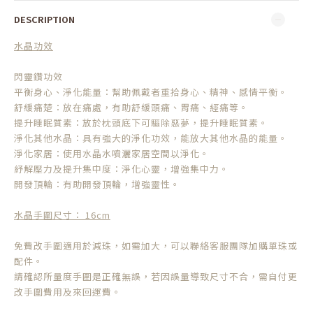
DESCRIPTION
水晶功效
閃靈鑽功效
平衡身心、淨化能量：幫助佩戴者重拾身心、精神、感情平衡。
舒緩痛楚：放在痛處，有助舒緩頭痛、胃痛、經痛等。
提升睡眠質素：放於枕頭底下可驅除惡夢，提升睡眠質素。
淨化其他水晶：具有強大的淨化功效，能放大其他水晶的能量。
淨化家居：使用水晶水噴灑家居空間以淨化。
紓解壓力及提升集中度：淨化心靈，增強集中力。
開發頂輪：有助開發頂輪，增強靈性。
水晶手圍尺寸： 16cm
免費改手圍適用於減珠，如需加大，可以聯絡客服團隊加購單珠或
配件。
請確認所量度手圍是正確無誤，若因誤量導致尺寸不合，需自付更
改手圍費用及來回運費。