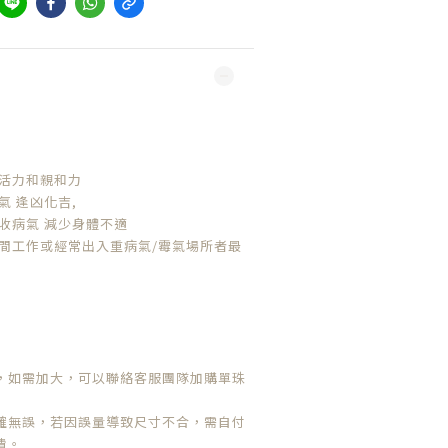
人活力和親和力
氣 逢凶化吉,
收病氣 減少身體不適
夜間工作或經常出入重病氣/霉氣場所者最
，如需加大，可以聯絡客服團隊加購單珠
確無誤，若因誤量導致尺寸不合，需自付
費。