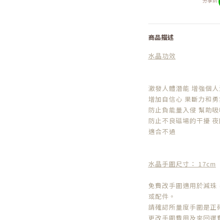
分享到
商品描述
水晶功效
激發人體潛能 增強個
增加自信心 果斷力和勇
防止負能量入侵 幫助吸
防止不良磁場的干擾 
適合不過
水晶手圍尺寸： 17cm
免費改手圍適用於減珠
或配件。
請確認所量度手圍是正
更改手圍費用及來回運