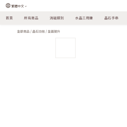
繁體中文
首頁
所有商品
消磁類別
水晶三用鏈
晶石手串
全部商品
/
晶石功效
/
全面提升