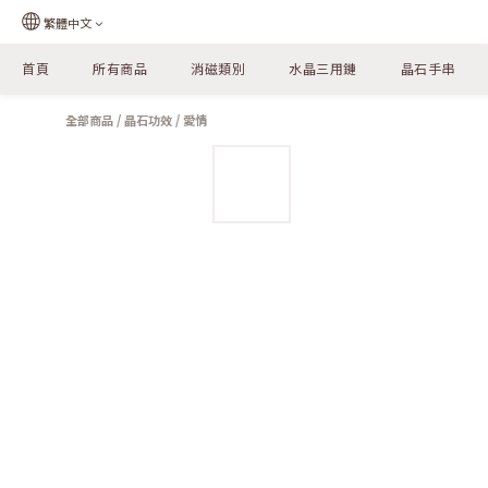
繁體中文
首頁
所有商品
消磁類別
水晶三用鏈
晶石手串
全部商品
/
晶石功效
/
愛情