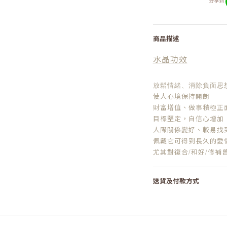
分享到
商品描述
水晶功效
放鬆情緒、消除負面思
使人心境保持開朗
財富增值、做事積極正
目標堅定，自信心增加
人際關係變好、較易找
佩戴它可得到長久的愛
尤其對復合
/
和好
/
修補
送貨及付款方式