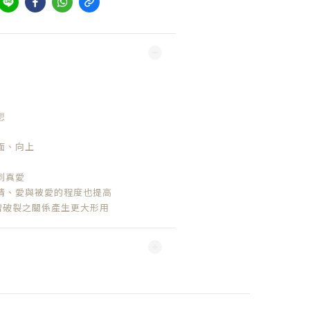
想
面、向上
到真愛
情、愛與被愛的程度也提高
曾破裂之關係產生更大形用