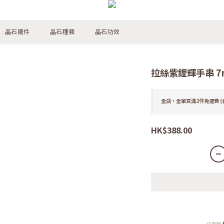
晶石擺件
晶石種類
晶石功效
拉絲紫鋰輝手串 7
全店，全單買滿2件免運費 (
HK$388.00