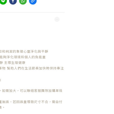
和和純潔的象徵心靈淨化與平靜
 能夠淨化環境和個人的負能量
靜 主導生理健康
事物
幫助人們在生活節奏加快時保持專注
m
，如需加大，可以聯絡客服團隊加購單珠
確無誤，若因誤量導致尺寸不合，需自付
費。