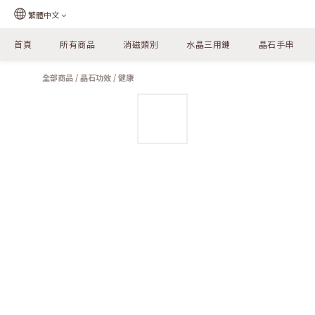
繁體中文
首頁
所有商品
消磁類別
水晶三用鏈
晶石手串
全部商品
/
晶石功效
/
健康