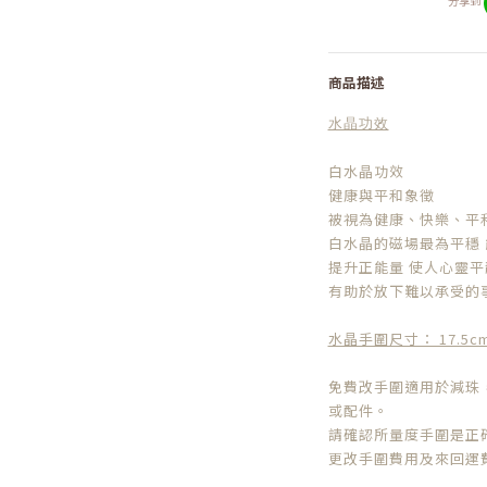
分享到
商品描述
水晶功效
白水晶功效
健康與平和象徵
被視為健康、快樂、平
白水晶的磁場最為平穩
提升正能量 使人心靈平
有助於放下難以承受的
水晶手圍尺寸： 17.5c
免費改手圍適用於減珠
或配件。
請確認所量度手圍是正
更改手圍費用及來回運