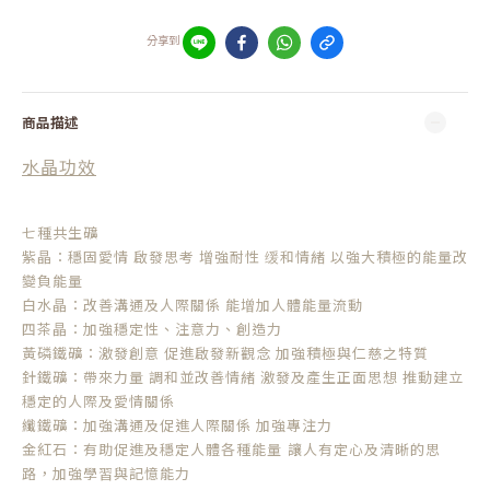
分享到
商品描述
水晶功效
七種共生礦
紫晶：穩固愛情 啟發思考 增強耐性 缓和情緒 以強大積極的能量改
變負能量
白水晶：改善溝通及人際關係 能增加人體能量流動
四茶晶：加強穩定性、注意力、創造力
黃磷鐵礦：激發創意 促進啟發新觀念 加強積極與仁慈之特質
針鐵礦：帶來力量 調和並改善情緒 激發及產生正面思想 推動建立
穩定的人際及愛情關係
纖鐵礦：加強溝通及促進人際關係 加強專注力
金紅石：有助促進及穩定人體各種能量
讓人有定心及清晰的思
路，加強學習與記憶能力