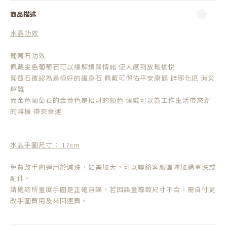
商品描述
水晶功效
葡萄石功效
佩戴金色葡萄石可以緩解煩躁情緒 使人感到放鬆愉悅
葡萄石被認為是極好的護身石 佩戴可保佑平安康健 辟邪化厄 消災
解難
而金色葡萄石的金黃色是招財的顏色 佩戴可以為工作生活帶來新
的轉機 帶來幸運
水晶手圍尺寸： 17cm
免費改手圍適用於減珠，如需加大，可以聯絡客服團隊加購單珠或
配件。
請確認所量度手圍是正確無誤，若因誤量導致尺寸不合，需自付更
改手圍費用及來回運費。