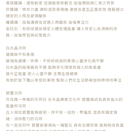
黃磷鐵礦：激發創意 促進啟發新觀念 加強積極與仁慈之特質
針鐵礦：帶來力量 調和並改善情緒 激發及產生正面思想 推動建立
穩定的人際及愛情關係
纖鐵礦：加強溝通及促進人際關係 加強專注力
金紅石：有助促進及穩定人體各種能量 讓人有定心及清晰的思
路，加強學習與記憶能力
白水晶功效
健康與平和象徵
被視為健康、快樂、平和和純潔的象徵心靈淨化與平靜
白水晶的磁場最為平穩 能夠淨化環境和個人的負能量
提升正能量 使人心靈平靜 主導生理健康
有助於放下難以承受的事物 幫助人們在生活節奏加快時保持專注
碧璽功效
作爲唯一帶電的天然石 在水晶療癒文化中 碧璽被認為具有強大的
能量和功效
古人相信碧璽能夠避邪、保平安，招財、聚福氣 並具有鎮定情
緒、消除壓力的功效
在一些信仰中 碧璽更被視為一種聖石 具有治療效果 能夠吸收負面