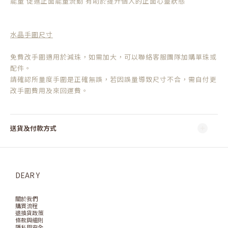
能量 促進正面能量流動 有助於提升個人的正面心靈狀態
水晶手圍尺寸
免費改手圍適用於減珠，如需加大，可以聯絡客服團隊加購單珠或
配件。
請確認所量度手圍是正確無誤，若因誤量導致尺寸不合，需自付更
改手圍費用及來回運費。
送貨及付款方式
DEAR Y
關於我們
購買流程
退換貨政策
條款與細則
隱私與安全