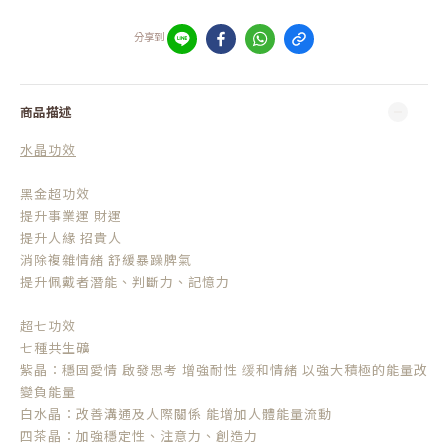
分享到
商品描述
水晶功效
黑金超功效
提升事業運 財運
提升人緣 招貴人
消除複雜情緒 舒緩暴躁脾氣
提升佩戴者潛能、判斷力、記憶力
超七功效
七種共生礦
紫晶：穩固愛情 啟發思考 增強耐性 缓和情緒 以強大積極的能量改
變負能量
白水晶：改善溝通及人際關係 能增加人體能量流動
四茶晶：加強穩定性、注意力、創造力