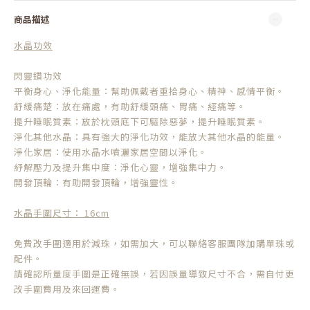
商品描述
水晶功效
閃靈鑽功效
平衡身心、淨化能量：幫助佩戴者重拾身心、精神、感情平衡。
舒緩痛楚：放在痛處，有助舒緩頭痛、胃痛、經痛等。
提升睡眠質素：放於枕頭底下可驅除惡夢，提升睡眠質素。
淨化其他水晶：具有強大的淨化功效，能放大其他水晶的能量。
淨化家居：使用水晶水噴灑家居空間以淨化。
紓解壓力及提升集中度：淨化心靈，增強集中力。
開發頂輪：有助開發頂輪，增強靈性。
水晶手圍尺寸： 16cm
免費改手圍適用於減珠，如需加大，可以聯絡客服團隊加購單珠或
配件。
請確認所量度手圍是正確無誤，若因誤量導致尺寸不合，需自付更
改手圍費用及來回運費。