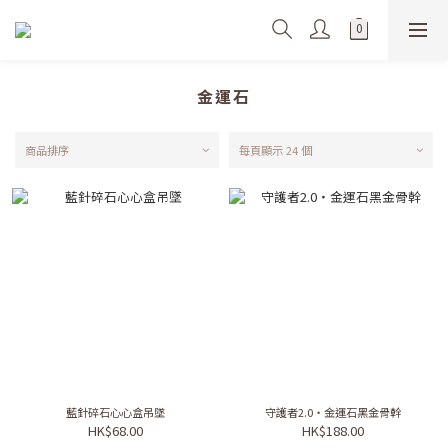
金運石
商品排序
每頁顯示 24 個
藍針碎石心心盒吊墜
守護者2.0・金運石黑金骨幹
HK$68.00
HK$188.00