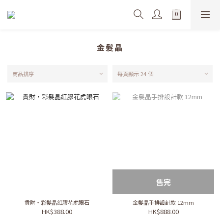
金髮晶
商品排序
每頁顯示 24 個
售完
貴財・彩髮晶紅膠花虎眼石
金髮晶手排設計款 12mm
HK$388.00
HK$888.00