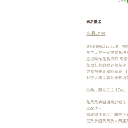
分享到
商品描述
水晶功效
瑪瑙跟極光23的共生礦，同時
自古以來一直被當為辟
還被稱作是長壽石 寓
象徵友善的愛心和希望
亦象徵夫妻和睦恩愛 
對戀人和夫妻有維繫增
水晶手圍尺寸： 17cm
免費改手圍適用於減珠
或配件。
請確認所量度手圍是正
更改手圍費用及來回運