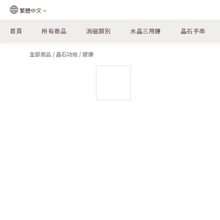
繁體中文
首頁
所有商品
消磁類別
水晶三用鏈
晶石手串
全部商品
/
晶石功效
/
健康