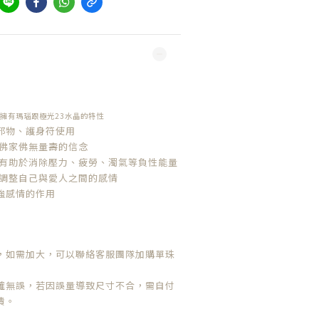
擁有瑪瑙跟極光23水晶的特性
邪物、護身符使用
意佛家佛無量壽的信念
 有助於消除壓力、疲勞、濁氣等負性能量
可調整自己與愛人之間的感情
強感情的作用
，如需加大，可以聯絡客服團隊加購單珠
確無誤，若因誤量導致尺寸不合，需自付
費。