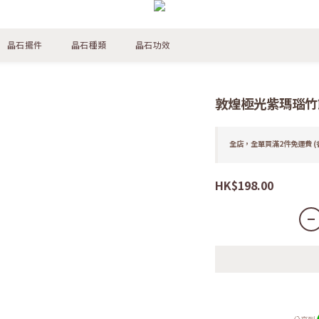
晶石擺件
晶石種類
晶石功效
敦煌極光紫瑪瑙竹節
全店，全單買滿2件免運費 (
HK$198.00