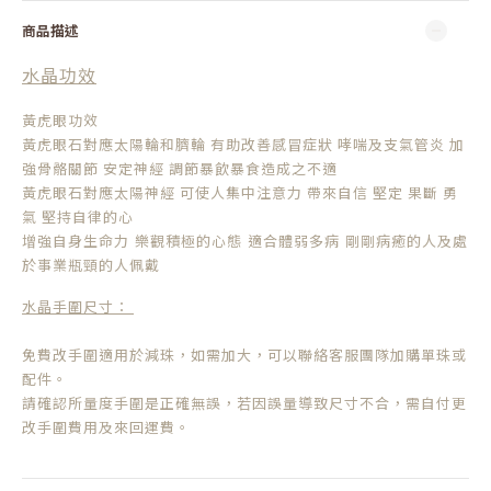
商品描述
水晶功效
黃虎眼功效
黃虎眼石對應太陽輪和臍輪 有助改善感冒症狀 哮喘及支氣管炎 加
強骨骼關節 安定神經 調節暴飲暴食造成之不適
黃虎眼石對應太陽神經 可使人集中注意力 帶來自信 堅定 果斷 勇
氣 堅持自律的心
增強自身生命力
樂觀積極的心態
適合體弱多病
剛剛病癒的人及處
於事業瓶頸的人佩戴
水晶手圍尺寸：
免費改手圍適用於減珠，如需加大，可以聯絡客服團隊加購單珠或
配件。
請確認所量度手圍是正確無誤，若因誤量導致尺寸不合，需自付更
改手圍費用及來回運費。