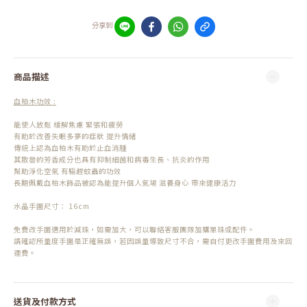
分享到
商品描述
血柏木功效 :
能使人放鬆 緩解焦慮 緊張和疲勞
有助於改善失眠多夢的症狀 提升情緒
傳統上認為血柏木有助於止血消腫
其散發的芳香成分也具有抑制細菌和病毒生長、抗炎的作用
幫助淨化空氣 有驅趕蚊蟲的功效
長期佩戴血柏木飾品被認為能提升個人氣場 滋養身心 帶來健康活力
水晶手圍尺寸： 16cm
免費改手圍適用於減珠，如需加大，可以聯絡客服團隊加購單珠或配件。
請確認所量度手圍是正確無誤，若因誤量導致尺寸不合，需自付更改手圍費用及來回
運費。
送貨及付款方式