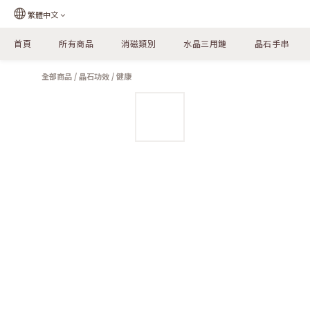
繁體中文
首頁
所有商品
消磁類別
水晶三用鏈
晶石手串
全部商品
/
晶石功效
/
健康