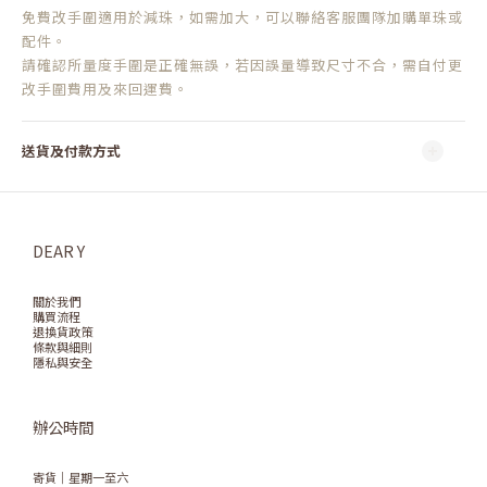
免費改手圍適用於減珠，如需加大，可以聯絡客服團隊加購單珠或
配件。
請確認所量度手圍是正確無誤，若因誤量導致尺寸不合，需自付更
改手圍費用及來回運費。
送貨及付款方式
DEAR Y
關於我們
購買流程
退換貨政策
條款與細則
隱私與安全
辦公時間
寄貨｜星期一至六