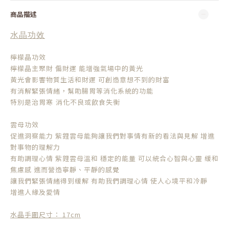
商品描述
水晶功效
檸檬晶功效
檸檬晶主聚財 偏財運 能增強氣場中的黃光
黃光會影響物質生活和財運 可創造意想不到的財富
有消解緊張情緒，幫助腸胃等消化系統的功能
特別是治胃寒
消化不良或飲食失衡
雲母功效
促進洞察能力 紫鋰雲母能夠讓我們對事情有新的看法與見解 增進
對事物的理解力
有助調理心情 紫鋰雲母溫和 穩定的能量 可以統合心智與心靈 緩和
焦慮感 進而營造寧靜、平靜的感覺
讓我們緊張情緒得到緩解 有助我們調理心情 使人心境平和冷靜
增進人緣及愛情
水晶手圍尺寸： 17cm